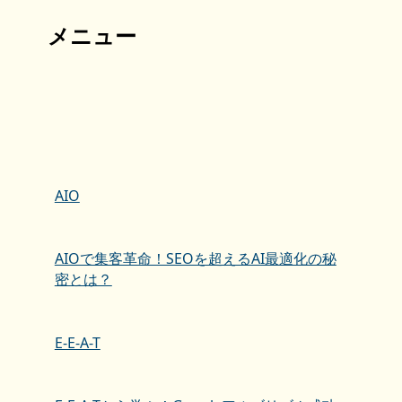
メニュー
AIO
AIOで集客革命！SEOを超えるAI最適化の秘
密とは？
E-E-A-T