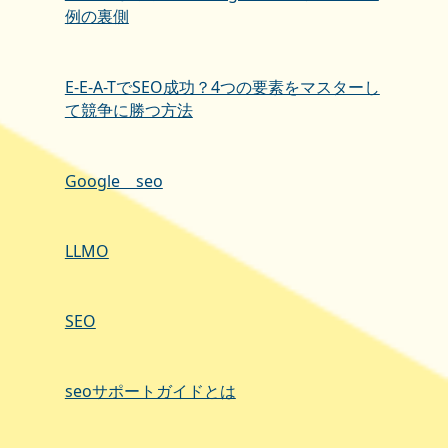
例の裏側
E-E-A-TでSEO成功？4つの要素をマスターし
て競争に勝つ方法
Google seo
LLMO
SEO
seoサポートガイドとは