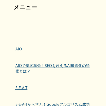
メニュー
AIO
AIOで集客革命！SEOを超えるAI最適化の秘
密とは？
E-E-A-T
E-E-A-Tから学ぶ！Googleアルゴリズム成功