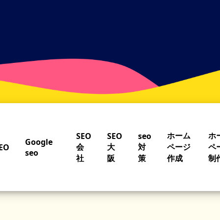
ホーム
ホ
SEO
SEO
seo
Google
会
大
対
ページ
ペ
EO
seo
社
阪
策
作成
制