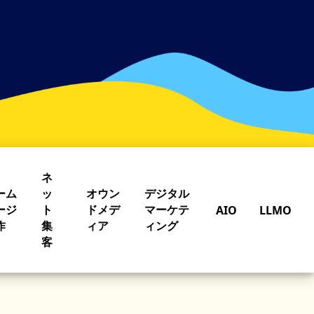
ネ
ーム
ッ
オウン
デジタル
ージ
ト
ドメデ
マーケテ
AIO
LLMO
作
集
ィア
ィング
客