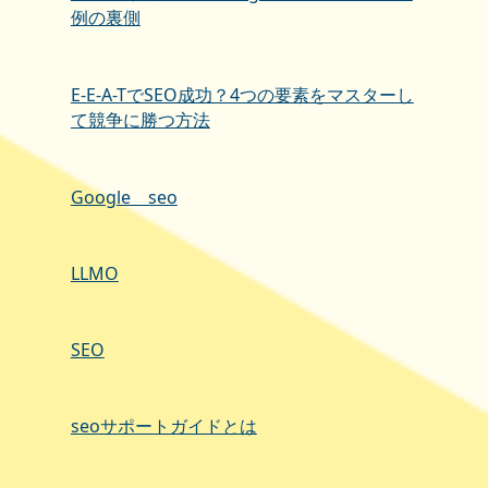
例の裏側
E-E-A-TでSEO成功？4つの要素をマスターし
て競争に勝つ方法
Google seo
LLMO
SEO
seoサポートガイドとは