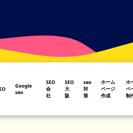
ホーム
ホ
SEO
SEO
seo
Google
会
大
対
ページ
ペ
EO
seo
社
阪
策
作成
制