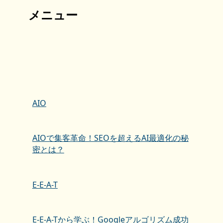
メニュー
AIO
AIOで集客革命！SEOを超えるAI最適化の秘
密とは？
E-E-A-T
E-E-A-Tから学ぶ！Googleアルゴリズム成功