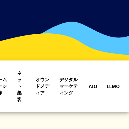
ネ
ーム
ッ
オウン
デジタル
ージ
ト
ドメデ
マーケテ
AIO
LLMO
作
集
ィア
ィング
客