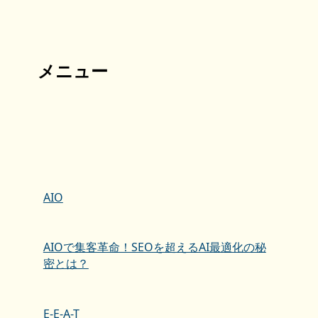
メニュー
AIO
AIOで集客革命！SEOを超えるAI最適化の秘
密とは？
E-E-A-T