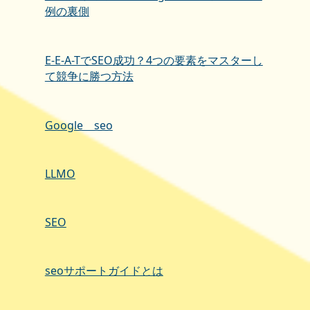
例の裏側
E-E-A-TでSEO成功？4つの要素をマスターし
て競争に勝つ方法
Google seo
LLMO
SEO
seoサポートガイドとは