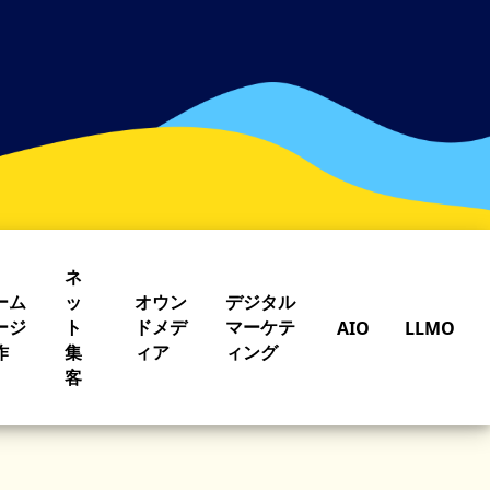
ネ
ーム
ッ
オウン
デジタル
ージ
ト
ドメデ
マーケテ
AIO
LLMO
作
集
ィア
ィング
客