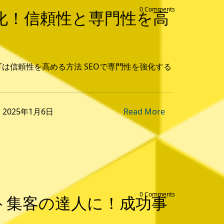
0 Comments
を強化！信頼性と専門性を高
-A-Tは信頼性を高める方法 SEOで専門性を強化する
on 2025年1月6日
Read More
0 Comments
ト集客の達人に！成功事