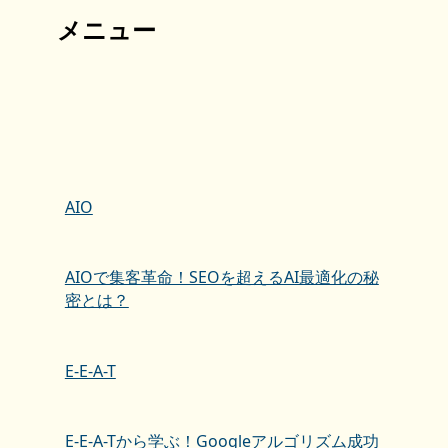
メニュー
AIO
AIOで集客革命！SEOを超えるAI最適化の秘
密とは？
E-E-A-T
E-E-A-Tから学ぶ！Googleアルゴリズム成功