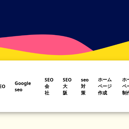
ホーム
ホ
SEO
SEO
seo
Google
会
大
対
ページ
ペ
EO
seo
社
阪
策
作成
制